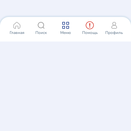
Главная
Поиск
Меню
Помощь
Профиль
г. Ташкент, Шайхонтохурский р-н, ул.
Зульфияханум, 12
info@insuranceon.uz
1371